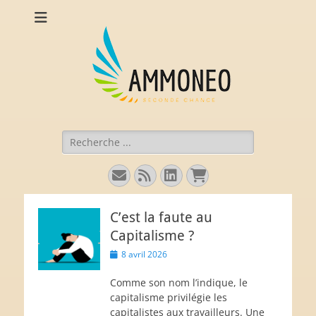
Ammoneo
De nouvelles munitions (intellectuelles) pour comprendre
l'économie.
Rechercher :
E-
Flux
Linkedin
Panier
mail
C’est la faute au
Capitalisme ?
Posted
8 avril 2026
on
Comme son nom l’indique, le
capitalisme privilégie les
capitalistes aux travailleurs. Une