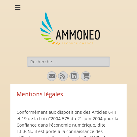
Ammoneo
De nouvelles munitions (intellectuelles) pour comprendre
l'économie.
Rechercher :
E-
Flux
Linkedin
Panier
mail
Mentions légales
Conformément aux dispositions des Articles 6-III
et 19 de la Loi n°2004-575 du 21 juin 2004 pour la
Confiance dans l’économie numérique, dite
L.C.E.N., il est porté à la connaissance des