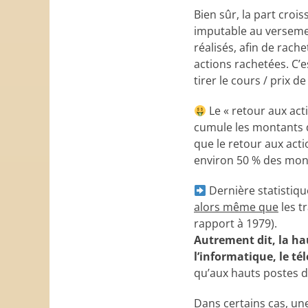
Bien sûr, la part croi
imputable au versemen
réalisés, afin de rache
actions rachetées. C’
tirer le cours / prix d
Le « retour aux act
cumule les montants d
que le retour aux act
environ 50 % des mont
Dernière statistique
alors même que
les t
rapport à 1979).
Autrement dit, la hau
l’informatique, le té
qu’aux hauts postes de
Dans certains cas, un