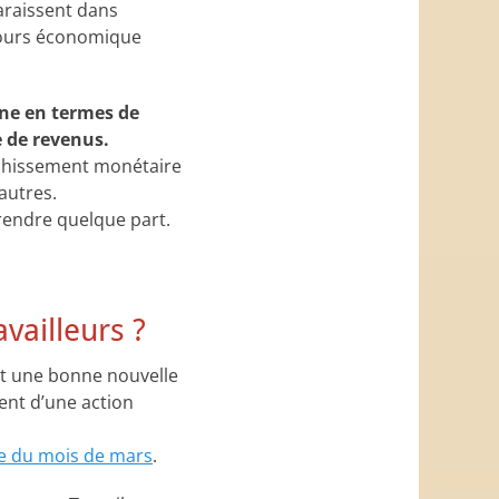
araissent dans
scours économique
nne en termes de
e de revenus.
ichissement monétaire
autres.
prendre quelque part.
availleurs ?
st une bonne nouvelle
ment d’une action
re du mois de mars
.