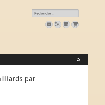
Rechercher :
E-
Flux
Linkedin
Panier
mail
Recherche
illiards par