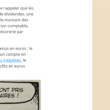
e rappeler que les
 de dividendes, une
t le montant des
ation comptable,
résorerie par
enus en euros ; le
r un compte en
s inégalités
, le
ofits en euros