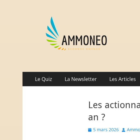
Ammoneo
De nouvelles munitions (intellectuelles) pour co
Menu
Aller
Le Quiz
La Newsletter
Les Articles
au
principal
contenu
Les actionna
an ?
Posted
Author
5 mars 2026
Ammo
on