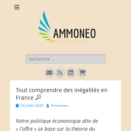
Ammoneo
De nouvelles munitions (intellectuelles) pour comprendre
l'économie.
Rechercher :
E-
Flux
Linkedin
Panier
mail
Tout comprendre des inégalités en
France
Posted
Author
23 juillet 2025
Ammoneo
on
Notre politique économique dite de
« l’offre » se base sur la théorie du