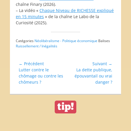
chaîne Finary (2026).
– La vidéo «
Chaque Niveau de RICHESSE expliqué
en 15 minutes
» de la chaîne Le Labo de la
Curiosité (2025).
Catégories
Néolibéralisme - Politique économique
Balises
Ruissellement / Inégalités
Navigation
← Précédent
Suivant →
Article
Article
Lutter contre le
La dette publique,
de
précédent :
suivant :
chômage ou contre les
épouvantail ou vrai
l’article
chômeurs ?
danger ?