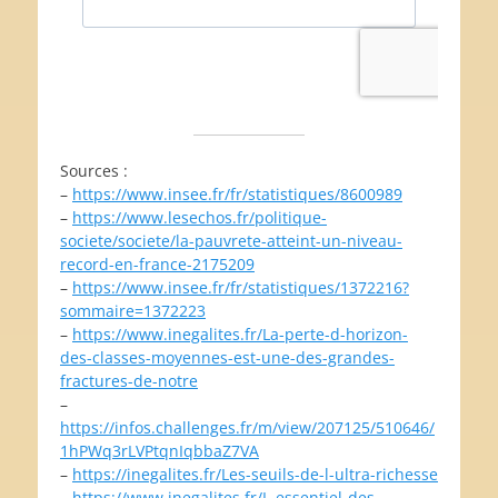
Sources :
–
https://www.insee.fr/fr/statistiques/8600989
–
https://www.lesechos.fr/politique-
societe/societe/la-pauvrete-atteint-un-niveau-
record-en-france-2175209
–
https://www.insee.fr/fr/statistiques/1372216?
sommaire=1372223
–
https://www.inegalites.fr/La-perte-d-horizon-
des-classes-moyennes-est-une-des-grandes-
fractures-de-notre
–
https://infos.challenges.fr/m/view/207125/510646/
1hPWq3rLVPtqnIqbbaZ7VA
–
https://inegalites.fr/Les-seuils-de-l-ultra-richesse
–
https://www.inegalites.fr/L-essentiel-des-