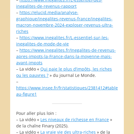
inegalites-de-revenus-rapport
–
https://elucid.media/analyse-
graphique/inegalites-revenus-france/inegalites-
macron-novembre-2024-exploser-revenus-ultra-
riches
–
https://www.inegalites.fr/L-essentiel-sur-les-
inegalites-de-mode-de-vie
–
https://www.inegalites.fr/Inegalites-de-revenus-
apres-impots-la-France-dans-la-moyenne-mais-
avant-impots
– La vidéo «
Qui paie le plus d’impôts, les riches
ou les pauvres ?
» du journal Le Monde.
–
https://www.insee.fr/fr/statistiques/2381412#table
au-figure1
Pour aller plus loin :
– La vidéo «
Les niveaux de richesse en France
»
de la chaîne Finary (2025).
– La vidéo «
La vraie vie des ultra-riches
» de la