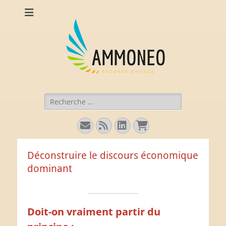
Ammoneo
De nouvelles munitions (intellectuelles) pour comprendre
l'économie.
Rechercher :
E-
Flux
Linkedin
Panier
mail
Déconstruire le discours économique
dominant
Doit-on vraiment partir du