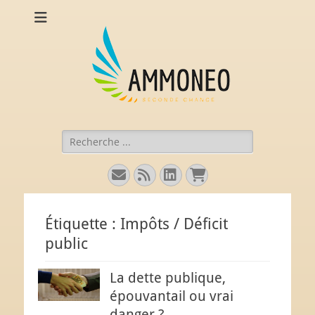
Ammoneo
De nouvelles munitions (intellectuelles) pour comprendre
l'économie.
Rechercher :
E-
Flux
Linkedin
Panier
mail
Étiquette :
Impôts / Déficit
public
La dette publique,
épouvantail ou vrai
danger ?