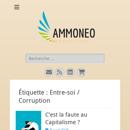
Ammoneo
De nouvelles munitions (intellectuelles) pour comprendre
l'économie.
Rechercher :
E-
Flux
Linkedin
Panier
mail
Étiquette :
Entre-soi /
Corruption
C’est la faute au
Capitalisme ?
Posted
8 avril 2026