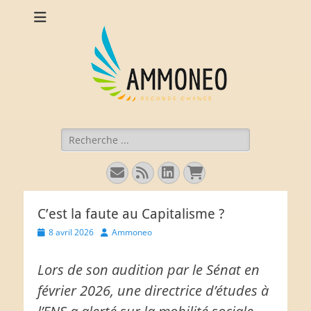
Ammoneo
De nouvelles munitions (intellectuelles) pour comprendre
l'économie.
Rechercher :
E-
Flux
Linkedin
Panier
mail
C’est la faute au Capitalisme ?
Posted
Author
8 avril 2026
Ammoneo
on
Lors de son audition par le Sénat en
février 2026, une directrice d’études à