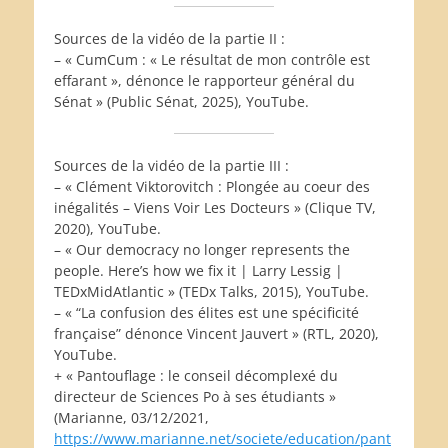
Sources de la vidéo de la partie II :
– « CumCum : « Le résultat de mon contrôle est
effarant », dénonce le rapporteur général du
Sénat » (Public Sénat, 2025), YouTube.
Sources de la vidéo de la partie III :
– « Clément Viktorovitch : Plongée au coeur des
inégalités – Viens Voir Les Docteurs » (Clique TV,
2020), YouTube.
– « Our democracy no longer represents the
people. Here’s how we fix it | Larry Lessig |
TEDxMidAtlantic » (TEDx Talks, 2015), YouTube.
– « “La confusion des élites est une spécificité
française” dénonce Vincent Jauvert » (RTL, 2020),
YouTube.
+ « Pantouflage : le conseil décomplexé du
directeur de Sciences Po à ses étudiants »
(Marianne, 03/12/2021,
https://www.marianne.net/societe/education/pant