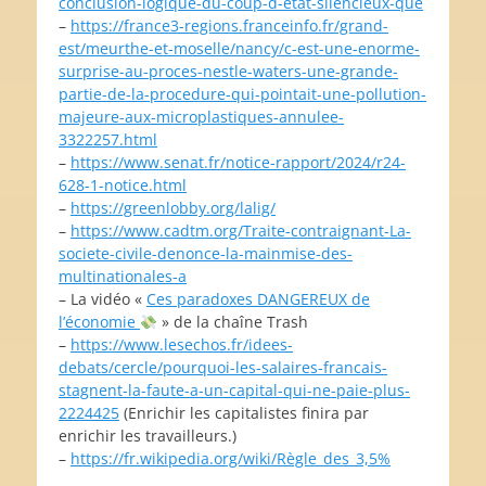
conclusion-logique-du-coup-d-etat-silencieux-que
–
https://france3-regions.franceinfo.fr/grand-
est/meurthe-et-moselle/nancy/c-est-une-enorme-
surprise-au-proces-nestle-waters-une-grande-
partie-de-la-procedure-qui-pointait-une-pollution-
majeure-aux-microplastiques-annulee-
3322257.html
–
https://www.senat.fr/notice-rapport/2024/r24-
628-1-notice.html
–
https://greenlobby.org/lalig/
–
https://www.cadtm.org/Traite-contraignant-La-
societe-civile-denonce-la-mainmise-des-
multinationales-a
– La vidéo «
Ces paradoxes DANGEREUX de
l’économie
» de la chaîne Trash
–
https://www.lesechos.fr/idees-
debats/cercle/pourquoi-les-salaires-francais-
stagnent-la-faute-a-un-capital-qui-ne-paie-plus-
2224425
(Enrichir les capitalistes finira par
enrichir les travailleurs.)
–
https://fr.wikipedia.org/wiki/Règle_des_3,5%