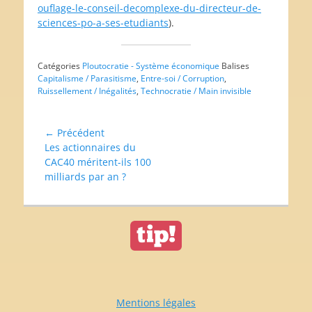
ouflage-le-conseil-decomplexe-du-directeur-de-
sciences-po-a-ses-etudiants
).
Catégories
Ploutocratie - Système économique
Balises
Capitalisme / Parasitisme
,
Entre-soi / Corruption
,
Ruissellement / Inégalités
,
Technocratie / Main invisible
Navigation
← Précédent
Article
Les actionnaires du
de
précédent :
CAC40 méritent-ils 100
l’article
milliards par an ?
Mentions légales