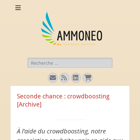
Ammoneo
De nouvelles munitions (intellectuelles) pour comprendre
l'économie.
Rechercher :
E-
Flux
Linkedin
Panier
mail
Seconde chance : crowdboosting
[Archive]
À l’aide du crowdboosting, notre